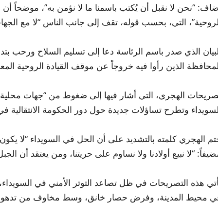
ضاف: “نحن لا نقبل أن يُكتب باسمنا ما لا نؤمن به”، موضحاً أن الب
لروحية”، التي، بحسب قوله، تقف إلى جانب الناس “لا مع الجها
لبيان الذي صدر باسم الرئاسة دعا إلى تسليم السلاح ورحب بتدخ
لمحافظة الذين رأوا فيه خروجاً عن موقف القيادة الروحية الم
صريحات الهجري، التي أشار فيها إلى ضغوط من “جهات محلية وق
لسويداء وتطرح تساؤلات جديدة حول دور الحكومة الانتقالية في
تم الهجري كلمته بالتشديد على أن الحل في السويداء “لا يكون ب
ضيفاً: “لا نبيع أولادنا ولا نساوم على حريتنا، ومن يعتقد أن الجب
أتي هذه التصريحات في ظل تصاعد التوتر الأمني في السويداء، م
ي محيط المدينة، وفرض حصار خانق، وسط مخاوف من تدهور 