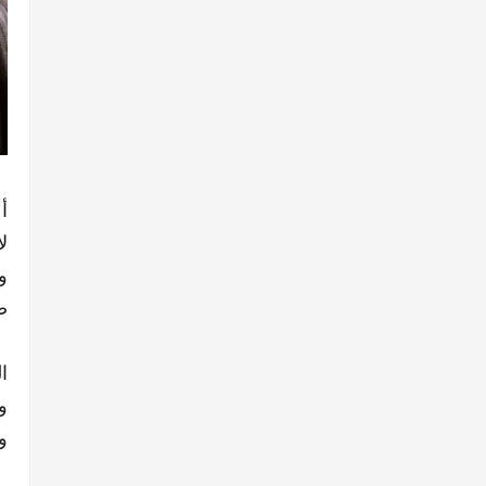
أ
ل
و
ص
ا
و
و