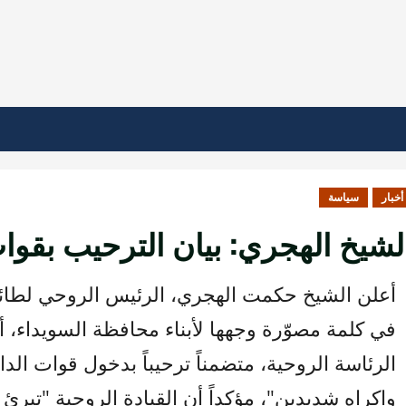
أخبار
سياسة
لشيخ الهجري: بيان الترحيب بقوا
أعلن الشيخ حكمت الهجري، الرئيس الروحي لطائف
في كلمة مصوّرة وجهها لأبناء محافظة السويداء، 
الرئاسة الروحية، متضمناً ترحيباً بدخول قوات ال
وإكراه شديدين"، مؤكداً أن القيادة الروحية "تبرئ