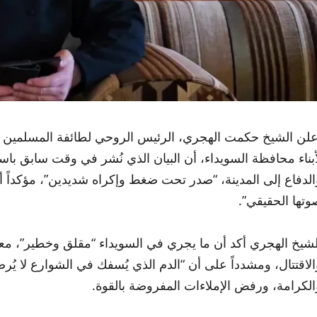
علن الشيخ حكمت الهجري، الرئيس الروحي لطائفة المسلمين ا
أبناء محافظة السويداء، أن البيان الذي نُشر في وقت سابق باسم 
الدفاع إلى المدينة، “صدر تحت ضغط وإكراه شديدين”، مؤكداً أن
وتها الحقيقي”.
لشيخ الهجري أكد أن ما يجري في السويداء “مقلق وخطير”، معل
الاقتتال، ومشدداً على أن “الدم الذي يُسفك في الشوارع لا يُرضي 
الكرامة، ورفض الإملاءات المفروضة بالقوة.