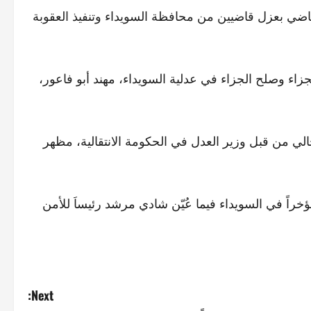
يس الفترة الانتقالية، أحمد الشرع، المرسوم رقم 21 القاضي بعزل قاضيين من محافظة السويداء وتنفيذ العقوبة
اء وصلح الجزاء في عدلية السويداء، مهند أبو فاعور،
دور قرار كف يد القاضيين في 17 الشهر الحالي من قبل وزير العدل في الحكومة الانتقالية، مظهر
مؤخراً في السويداء فيما عُيّن شادي مرشد رئيساَ للأمن
Next: