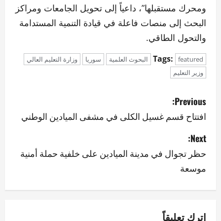
ومحرك مستقبلها”، داعياً إلى تحويل الجامعات ومراكز
البحث إلى منصات فاعلة في قيادة التنمية المستدامة
والتحول الطاقي.
Tags:
featured
البحوث العلمية
سوريا
وزارة التعليم العالي
وزير التعليم
P
Previous:
o
افتتاح قسم غسيل الكلى في مشفى الميادين الوطني
s
Next:
حظر تجوال في مدينة الميادين على خلفية حملة أمنية
t
موسعة
n
a
v
اترك تعليقاً