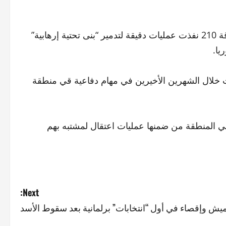
قال المتحدث باسم الجيش الإسرائيلي، أفيخاي أدرعي، إن الفرقة 210 نفذت عمليات دقيقة لتدمير “بنى تحتية إرهابية”
يا.
أن قوات اللواء 226 تحت قيادة الفرقة 210 عملت خلال الشهرين الأخيرين في مهام دفاعية قي منطقة
في المنطقة من ضمنها عمليات اعتقال لمشتبه بهم
Next:
يش وإقصاء في أول “انتخابات” برلمانية بعد سقوط الأسد