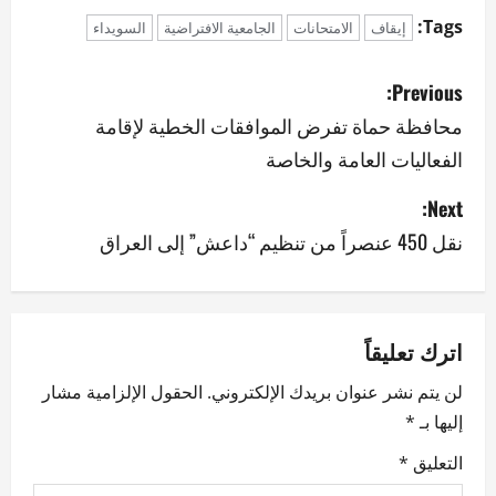
Tags:
إيقاف
الامتحانات
الجامعية الافتراضية
السويداء
P
Previous:
o
محافظة حماة تفرض الموافقات الخطية لإقامة
الفعاليات العامة والخاصة
s
Next:
t
نقل 450 عنصراً من تنظيم “داعش” إلى العراق
n
a
v
اترك تعليقاً
لن يتم نشر عنوان بريدك الإلكتروني.
الحقول الإلزامية مشار
i
إليها بـ
*
g
التعليق
*