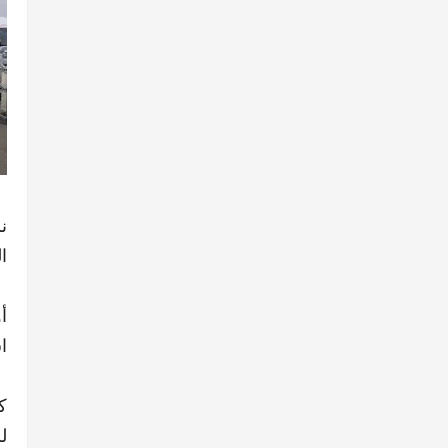
ا
أ
ا
ك
ل