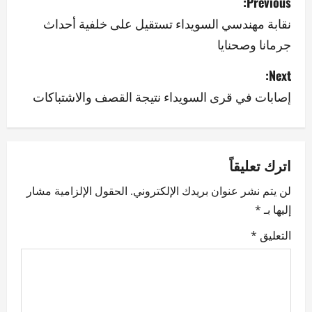
Previous:
o
نقابة مهندسي السويداء تستقيل على خلفية أحداث
جرمانا وصحنايا
s
Next:
t
إصابات في قرى السويداء نتيجة القصف والاشتباكات
n
a
v
اترك تعليقاً
لن يتم نشر عنوان بريدك الإلكتروني.
الحقول الإلزامية مشار
i
إليها بـ
*
g
التعليق
*
a
t