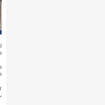
أ
ال
ا
ا
ك
ن