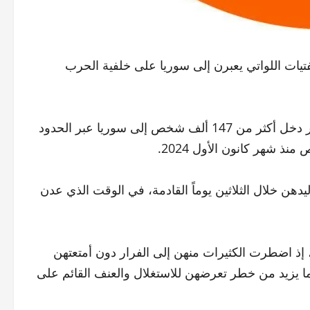
تيات اللواتي يعبرن إلى سوريا على خلفية الحرب
الصندوق قال في تقرير صدر أمس الإثنين إنه منذ بداية شهر آذار دخل أكثر من 147 ألف شخص إلى سوريا عبر الحدود
2 من النساء قد يضعن مواليدهن خلال الثلاثين يوماً القادمة، في الوقت الذي عدن
 إذ اضطرت الكثيرات منهن إلى الفرار دون أمتعتهن
 يزيد من خطر تعرضهن للاستغلال والعنف القائم على