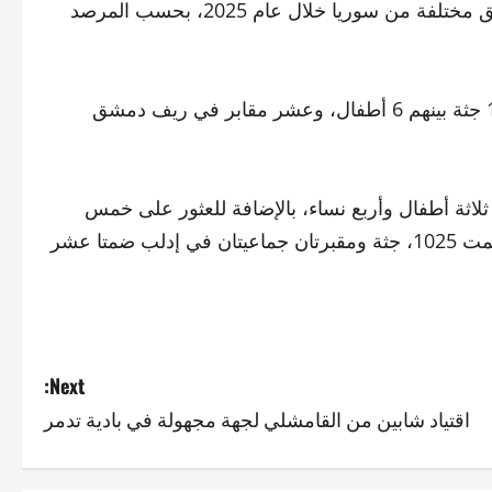
عُثر على 50 مقبرة جماعية ضمّت رفات 2865 شخصاً في مناطق مختلفة من سوريا خلال عام 2025، بحسب المرصد
وفقاً للمرصد، فقد عُثر على سبع مقابر في دير الزور ضمت 117 جثة بينهم 6 أطفال، وعشر مقابر في ريف دمشق
قبرة جماعية في حمص تضم 1295 جثة بينهم ثلاثة أطفال وأربع نساء، بالإضافة للعثور على خمس
مقابر في درعا ضمت 141 جثة، و3 مقابر جماعية في دمشق ضمت 1025، جثة ومقبرتان جماعيتان في إدلب ضمتا عشر
Next:
اقتياد شابين من القامشلي لجهة مجهولة في بادية تدمر