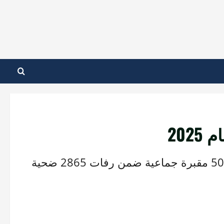
وثّق المرصد السوري لحقوق الإنسان العثور على 50 مقبرة جماعية ضمن رفات 2865 ضحية