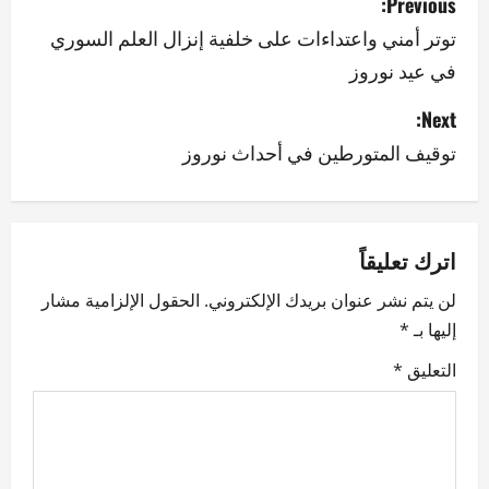
Previous:
o
توتر أمني واعتداءات على خلفية إنزال العلم السوري
في عيد نوروز
s
Next:
t
توقيف المتورطين في أحداث نوروز
n
a
v
اترك تعليقاً
لن يتم نشر عنوان بريدك الإلكتروني.
الحقول الإلزامية مشار
i
إليها بـ
*
g
التعليق
*
a
t