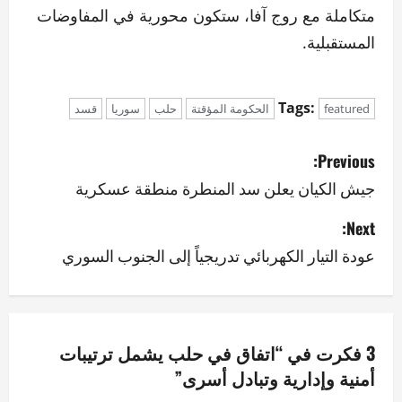
متكاملة مع روج آفا، ستكون محورية في المفاوضات
المستقبلية.
Tags:
featured
الحكومة المؤقتة
حلب
سوريا
قسد
P
Previous:
o
جيش الكيان يعلن سد المنطرة منطقة عسكرية
s
Next:
عودة التيار الكهربائي تدريجياً إلى الجنوب السوري
t
n
a
3 فكرت في “
اتفاق في حلب يشمل ترتيبات
v
أمنية وإدارية وتبادل أسرى
”