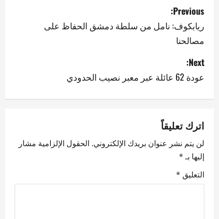
P
Previous:
o
ريابكوف: نامل من سلطة دمشق الحفاظ على
مصالحنا
s
Next:
t
عودة 62 عائلة عبر معبر نصيب الحدودي
n
a
v
اترك تعليقاً
لن يتم نشر عنوان بريدك الإلكتروني.
الحقول الإلزامية مشار
i
إليها بـ
*
g
التعليق
*
a
t