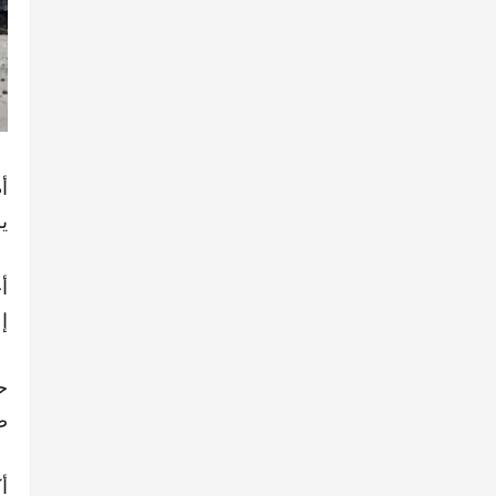
أ
ي
إ
ح
ص
أ