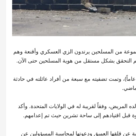
جموعة من المسلحين يرتدون الزي العسكري وأقنعة وهم
يتم التحقق بشكل مستقل من هوية المسلحين حتى الآن.
د الضحايا، يحمل الجنسية الأمريكية، ويدعى حسام سرايا (35 عاماً)، وتمت تضفيته مع سبعة من أفراد عائلته في حادثة
ماضي.
ه المريض، وفقاً لقريبة له في الولايات المتحدة. وأكد
وة قبل اقتيادهم إلى ساحة تشرين حيث تم إعدامهم.
بة عن قلقها العميق ودعوتها لمحاسبة المسؤولين عن