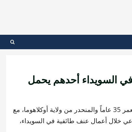
دة في السويداء أحدهم يحمل
قتلَ المواطن الأمريكي حسام سرايا، البالغ من العمر 35 عاماً والمنحدر من ولاية أوكلاهوما، مع
اعي خلال أعمال عنف طائفية في السويداء،