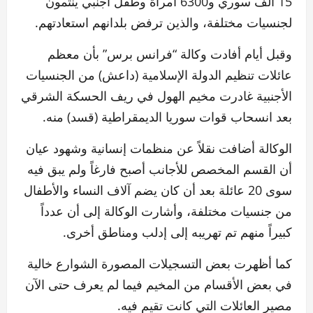
15 ألف سوري و6300 امرأة وطفل أجنبي ينتمون
لجنسيات مختلفة، والذين ترفض بلدانهم استعادتهم.
وقبل أيام أفادت وكالة “فرانس برس” بأن معظم
عائلات تنظيم الدولة الإسلامية (داعش) من الجنسيات
الأجنبية غادرت مخيم الهول في ريف الحسكة الشرقي
بعد انسحاب قوات سوريا الديمقراطية (قسد) منه.
الوكالة أضافت نقلاً عن منظمات إنسانية وشهود عيان
أن القسم المخصص للأجانب أصبح فارغاً ولم يبق فيه
سوى 20 عائلة بعد أن كان يضم آلاف النساء والأطفال
من جنسيات مختلفة، وأشارت الوكالة إلى أن عدداً
كبيراً منهم تم تهريبه إلى إدلب ومناطق أخرى.
كما أظهرت بعض التسجيلات المصورة الشوارع خالية
في بعض الأقسام من المخيم فيما لم يعرف حتى الآن
مصير العائلات التي كانت تقيم فيه.