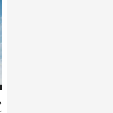
ق
توق