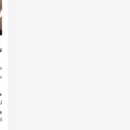
N
ت
ن
ه
ل
و
ا