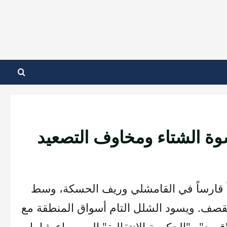
وة الشتاء ومخاوف التصعيد
 وبرداً قارساً في القامشلي وريف الحسكة، وسط
القصف. ويسود الشلل التام أسواق المنطقة مع
سد" و"الحكومة الانتقالية" إلى صراع شامل