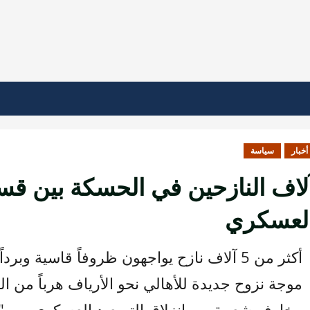
أخبار
سياسة
لاف النازحين في الحسكة بين قس
لعسكري
أكثر من 5 آلاف نازح يواجهون ظروفاً قاسية
موجة نزوح جديدة للأهالي نحو الأرياف هرباً من 
مخاوف شعبية من انزلاق التصعيد العسكري بين "ق