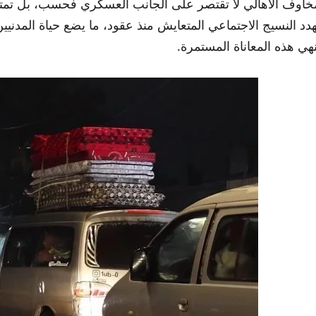
خاوف الأهالي لا تقتصر على الجانب العسكري فحسب، بل تمتد لت
هدد النسيج الاجتماعي المتعايش منذ عقود، ما يضع حياة الم
نهي هذه المعاناة المستمرة.