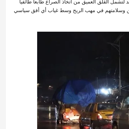
شمل القلق العميق من اتخاذ الصراع طابعاً طائفياً
دنيين وسلامتهم في مهب الريح وسط غياب أي أفق سياسي