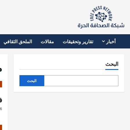
نتقل
لى
لمحتوى
أخبار
تقارير وتحقيقات
مقالات
الملحق الثقافي
م
البحث
البحث
فا
26