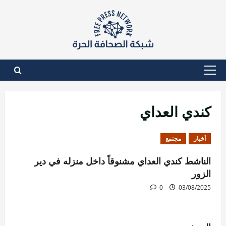
نتقل
لى
لمحتوى
القائمة
الأساسية
كندي العداي
أخبار
مجتمع
الناشط كندي العداي مشنوقاً داخل منزله في دير
الزور
0
03/08/2025