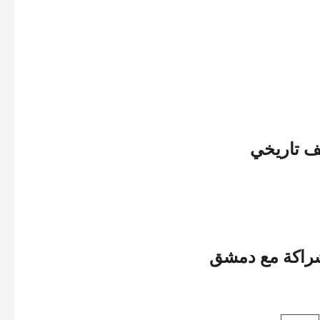
طف تاريخي
الشراكة مع دمشق