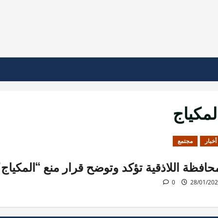
لمكياج
أخبار
مجتمع
حافظة اللاذقية تؤكد وتوضح قرار منع “المكياج”
0
28/01/20