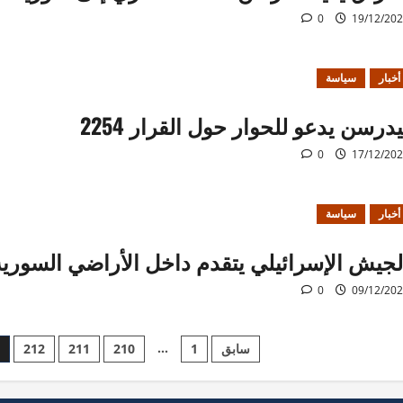
0
19/12/20
أخبار
سياسة
يدرسن يدعو للحوار حول القرار 2254
0
17/12/20
أخبار
سياسة
لجيش الإسرائيلي يتقدم داخل الأراضي السورية
0
09/12/20
Posts
…
سابق
1
210
211
212
3
pagination